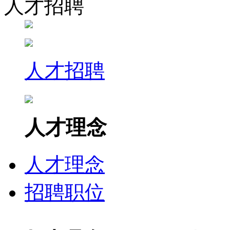
人才招聘
人才招聘
人才理念
人才理念
招聘职位