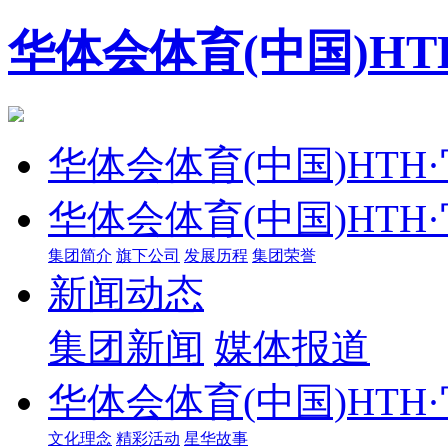
华体会体育(中国)HT
华体会体育(中国)HTH
华体会体育(中国)HTH
集团简介
旗下公司
发展历程
集团荣誉
新闻动态
集团新闻
媒体报道
华体会体育(中国)HTH
文化理念
精彩活动
星华故事