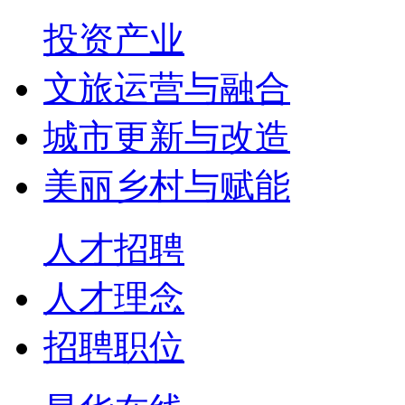
投资产业
文旅运营与融合
城市更新与改造
美丽乡村与赋能
人才招聘
人才理念
招聘职位