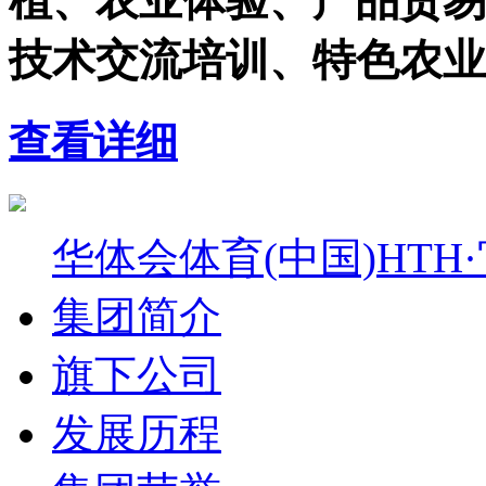
植、农业体验、产品贸易
技术交流培训、特色农业
查看详细
华体会体育(中国)HTH
集团简介
旗下公司
发展历程