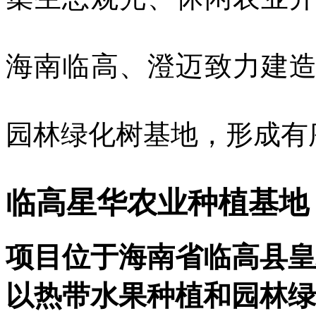
海南临高、澄迈致力建
园林绿化树基地，形成有
临高星华农业种植基地
项目位于海南省临高县皇
以热带水果种植和园林绿