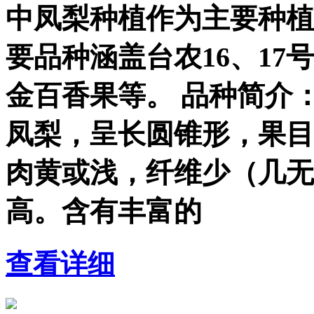
中凤梨种植作为主要种植
要品种涵盖台农16、1
金百香果等。 品种简介：
凤梨，呈长圆锥形，果目
肉黄或浅，纤维少（几无
高。含有丰富的
查看详细