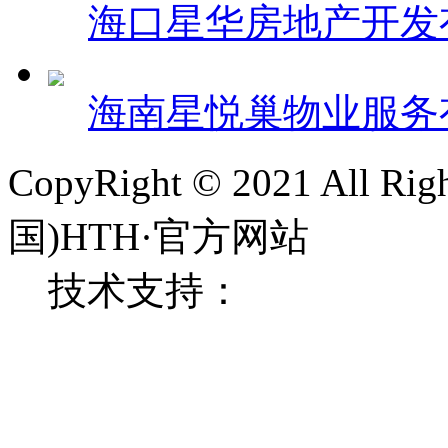
海口星华房地产开发
海南星悦巢物业服务
CopyRight © 2021 All 
国)HTH·官方网站
技术支持：