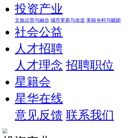
投资产业
文旅运营与融合
城市更新与改造
美丽乡村与赋能
社会公益
人才招聘
人才理念
招聘职位
星籍会
星华在线
意见反馈
联系我们