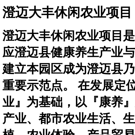
澄迈大丰休闲农业项目
澄迈大丰休闲农业项目是
应澄迈县健康养生产业与
建立本园区成为澄迈县乃
重要示范点。 在发展定
业』为基础，以『康养』
产业、都市农业生活、生