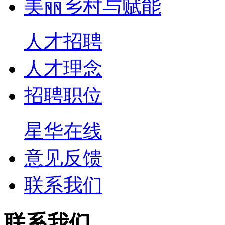
美丽乡村与赋能
人才招聘
人才理念
招聘职位
星华在线
意见反馈
联系我们
联系我们