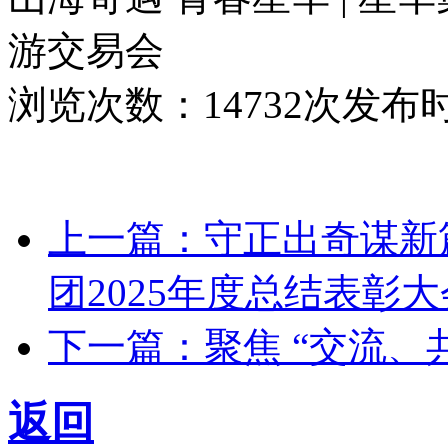
游交易会
浏览次数：14732次
发布时间
上一篇：守正出奇谋新篇
团2025年度总结表彰
下一篇：聚焦 “交流、
返回