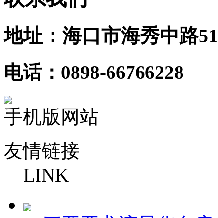
地址：海口市海秀中路51
电话：0898-66766228
手机版网站
友情链接
LINK