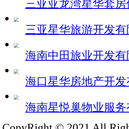
三亚亚龙湾星华套房
三亚星华旅游开发有
海南中田旅业开发有
海口星华房地产开发
海南星悦巢物业服务
CopyRight © 2021 All 