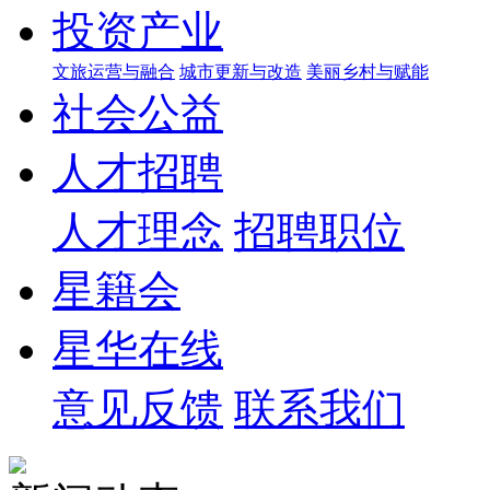
投资产业
文旅运营与融合
城市更新与改造
美丽乡村与赋能
社会公益
人才招聘
人才理念
招聘职位
星籍会
星华在线
意见反馈
联系我们