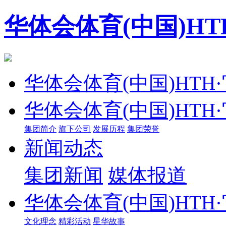
华体会体育(中国)HT
华体会体育(中国)HTH
华体会体育(中国)HTH
集团简介
旗下公司
发展历程
集团荣誉
新闻动态
集团新闻
媒体报道
华体会体育(中国)HTH
文化理念
精彩活动
星华故事