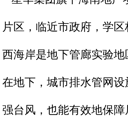
片区，临近市政府，学区
西海岸是地下管廊实验地
在地下，城市排水管网设
强台风，也能有效地保障