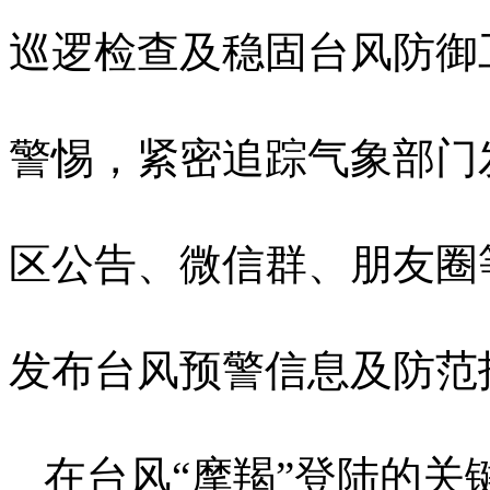
巡逻检查及稳固台风防御
警惕，紧密追踪气象部门
区公告、微信群、朋友圈
发布台风预警信息及防范
在台风“摩羯”登陆的