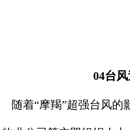
04台
随着“摩羯”超强台风