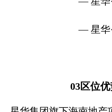
— 星华
— 星华
03区位
星华集团旗下海南地产