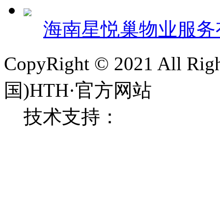
海南星悦巢物业服务
CopyRight © 2021 All 
国)HTH·官方网站
技术支持：