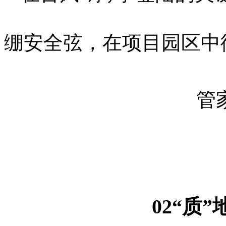
绷安全弦，在项目园区中
管
02“质