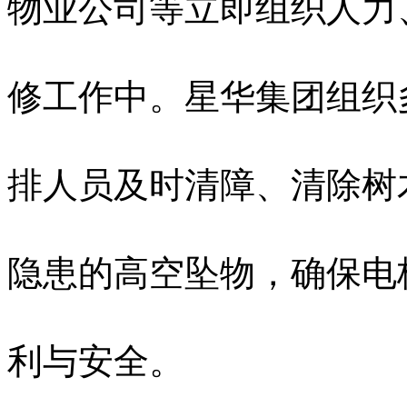
物业公司等立即组织人力
修工作中。星华集团组织
排人员及时清障、清除树
隐患的高空坠物，确保电
利与安全。