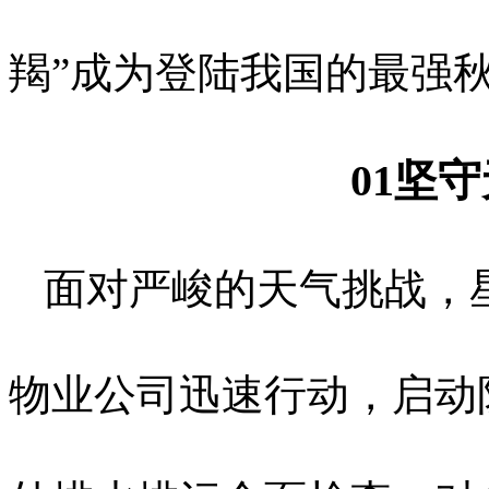
羯”成为登陆我国的最强
01坚
面对严峻的天气挑战，
物业公司迅速行动，启动