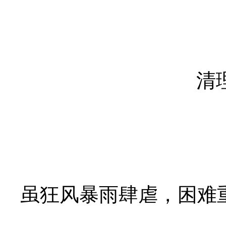
清
虽狂风暴雨肆虐，困难