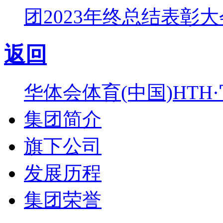
团2023年终总结表彰
返回
华体会体育(中国)HTH
集团简介
旗下公司
发展历程
集团荣誉