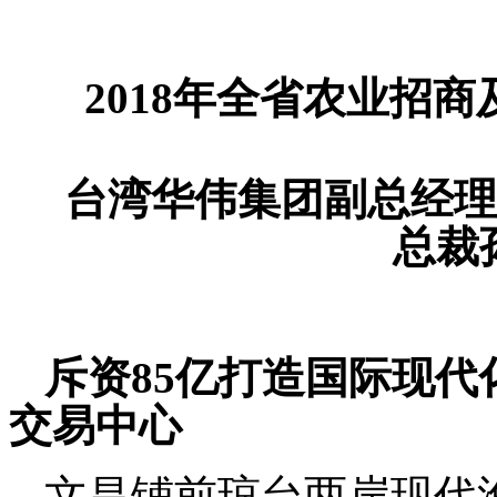
2018
年全省农业招商
台湾华伟集团副总经理
总裁
斥资
85
亿打造国际现代
交易中心
文昌铺前琼台两岸现代