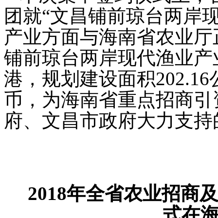
团就
“
文昌铺前琼台两岸
产业方面与海南省农业厅
铺前琼台两岸现代渔业产
港，规划建设面积
202.16
币，为海南省重点招商引
府、文昌市政府大力支持
2018
年全省农业招商
式在