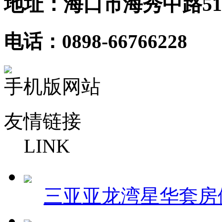
地址：海口市海秀中路51
电话：0898-66766228
手机版网站
友情链接
LINK
三亚亚龙湾星华套房