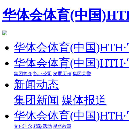
华体会体育(中国)HT
华体会体育(中国)HTH
华体会体育(中国)HTH
集团简介
旗下公司
发展历程
集团荣誉
新闻动态
集团新闻
媒体报道
华体会体育(中国)HTH
文化理念
精彩活动
星华故事