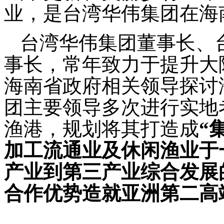
业，是台湾华伟集团在海
台湾华伟集团董事长、
事长，常年致力于提升大
海南省政府相关领导探讨
团主要领导多次进行实地
渔港，规划将其打造成
“
加工流通业及休闲渔业于
产业到第三产业综合发展
合作优势造就亚洲第二高