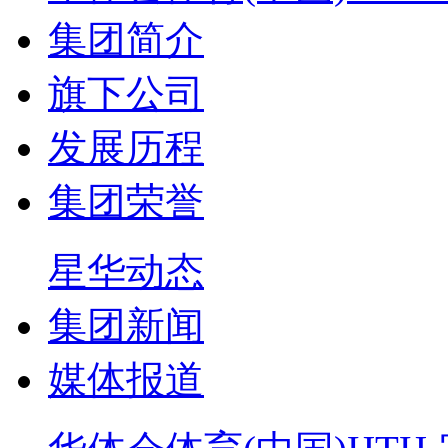
集团简介
旗下公司
发展历程
集团荣誉
星华动态
集团新闻
媒体报道