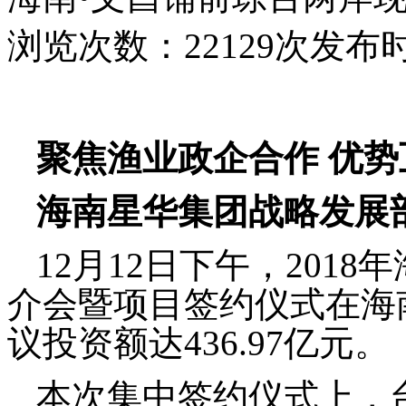
浏览次数：22129次
发布时间
聚焦渔业政企合作 优
海南星华集团战略发展
12
月
12
日下午，
2018
年
介会暨项目签约仪式在海
议投资额达
436.97
亿元。
本次集中签约仪式上，