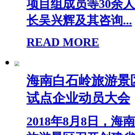
项目组成员等30余
长吴兴辉及其咨询...
READ MORE
海南白石岭旅游景
试点企业动员大会
2018年8月8日，