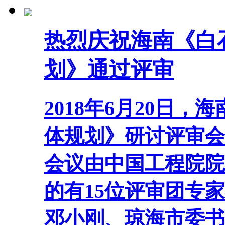
热烈庆祝海南《白
划》通过评审
2018年6月20日
体规划》研讨评审会
会议由中国工程院院
的有15位评审团专
邓小刚、琼海市委书记