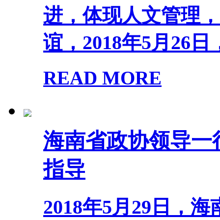
进，体现人文管理，
谊，2018年5月26
READ MORE
海南省政协领导一
指导
2018年5月29日