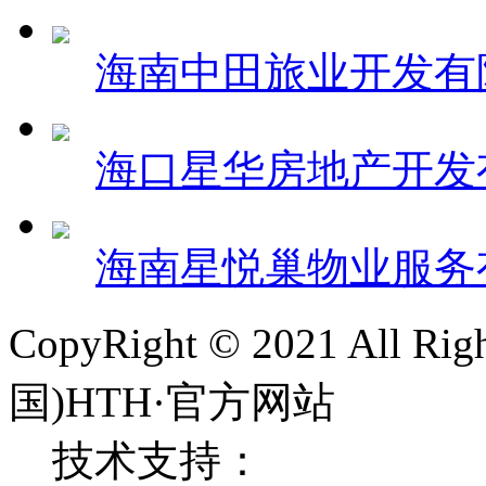
海南中田旅业开发有
海口星华房地产开发
海南星悦巢物业服务
CopyRight © 2021 All 
国)HTH·官方网站
技术支持：