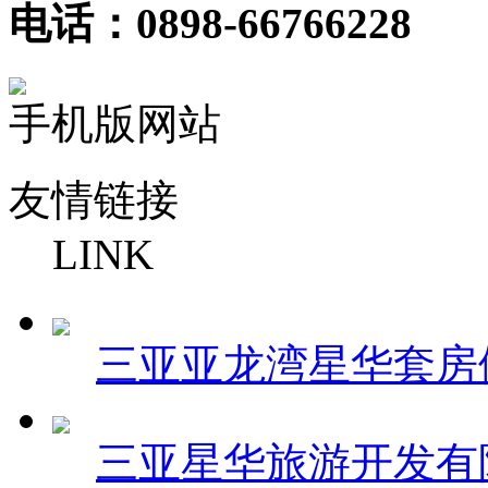
电话：0898-66766228
手机版网站
友情链接
LINK
三亚亚龙湾星华套房
三亚星华旅游开发有