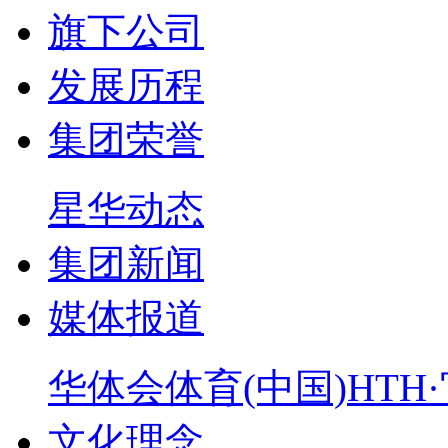
旗下公司
发展历程
集团荣誉
星华动态
集团新闻
媒体报道
华体会体育(中国)HTH
文化理念