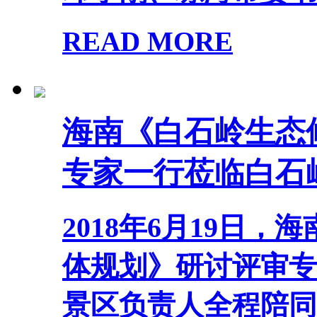
READ MORE
海南《白石岭生态
专家一行莅临白石
2018年6月19日
体规划》研讨评审专
景区负责人全程陪同