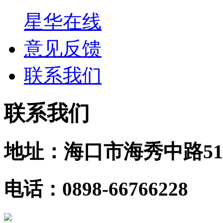
星华在线
意见反馈
联系我们
联系我们
地址：海口市海秀中路51
电话：0898-66766228