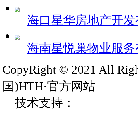
海口星华房地产开发
海南星悦巢物业服务
CopyRight © 2021 All 
国)HTH·官方网站
技术支持：