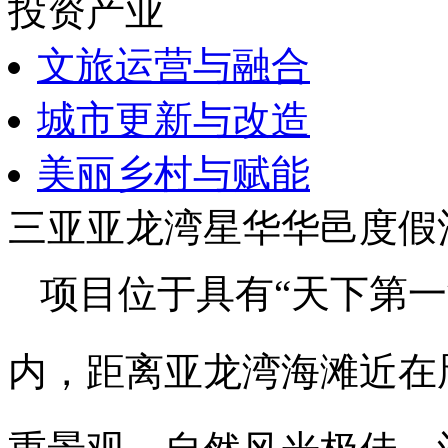
投资产业
文旅运营与融合
城市更新与改造
美丽乡村与赋能
三亚亚龙湾星华华邑度假
项目位于具有“天下第
内，距离亚龙湾海滩近在