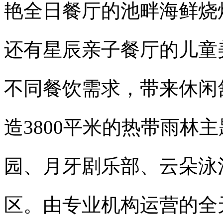
艳全日餐厅的池畔海鲜烧
还有星辰亲子餐厅的儿童
不同餐饮需求，带来休闲
造3800平米的热带雨林
园、月牙剧乐部、云朵泳
区。由专业机构运营的全