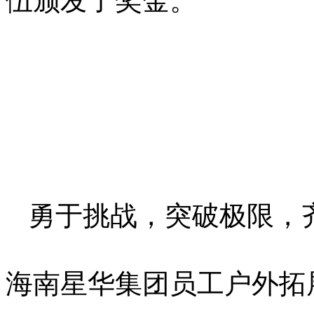
伍颁发了奖金。
勇于挑战，突破极限，齐
海南星华集团员工户外拓