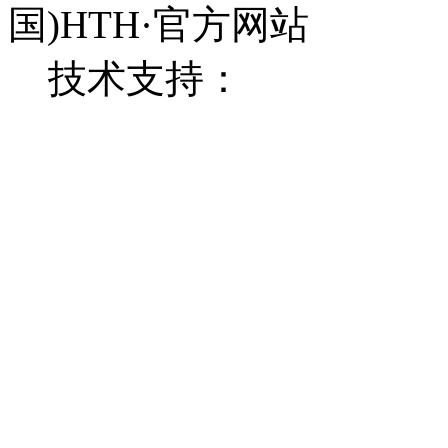
国)HTH·官方网站
技术支持：