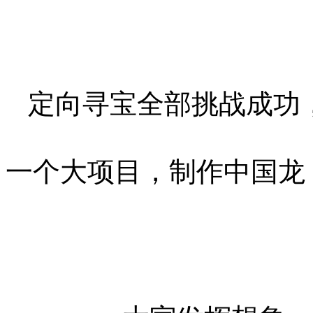
定向寻宝全部挑战成功
一个大项目，制作中国龙