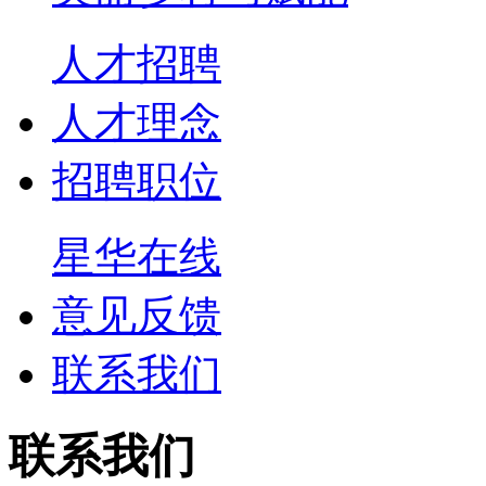
人才招聘
人才理念
招聘职位
星华在线
意见反馈
联系我们
联系我们