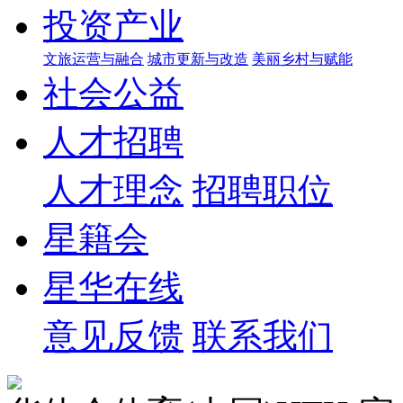
投资产业
文旅运营与融合
城市更新与改造
美丽乡村与赋能
社会公益
人才招聘
人才理念
招聘职位
星籍会
星华在线
意见反馈
联系我们